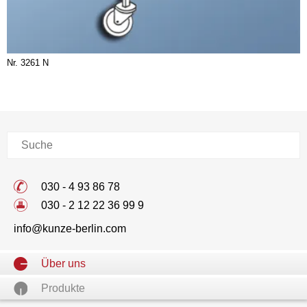
Nr. 3261 N
030 - 4 93 86 78
030 - 2 12 22 36 99 9
info@kunze-berlin.com
Navigation
Über uns
überspringen
Produkte